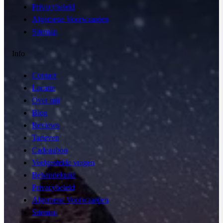
Privacybeleid
Algemene Voorwaarden
Sitemap
Info
Contact
Locatie
Over mij
Blog
Reviews
Tarieven
Cadeaubon
Veelgestelde vragen
Behandelquiz
Privacybeleid
Algemene Voorwaarden
Sitemap