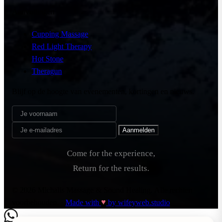
Aanvullingen
Cupping Massage
Red Light Therapy
Hot Stone
Theragun
Blijf op de hoogte van evenementen, kortingen en nieuws.
Aanmelden
Come for the experience,
Return for the results.
© 2026 Michalis Massage & Sound Healing. Alle rechten
♥
voorbehouden.
·
Made with
by wifeyweb.studio