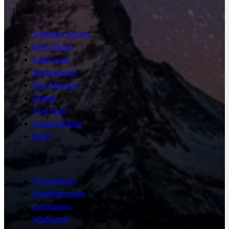
Behandelingen
Signature Session
Deep Tissue
Lomi Lomi
Sportmassage
Duo Massage
Shiatsu
Thai Yoga
Sound Healing
Reiki
Specials
Evenementen
Bedrijfsmassage
Ceremonies
Workshops