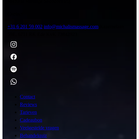
Michalis Massage Soundhealing
Contact
+31 6 201 59 002
info@michalismassage.com
Kazernelaan
59E, 6711 RK Ede
KvK 73842923
Contact
Reviews
Tarieven
Cadeaubon
Veelgestelde vragen
Behandelquiz