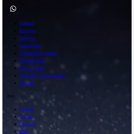
Contact
Reviews
Tarieven
Cadeaubon
Veelgestelde vragen
Behandelquiz
Privacybeleid
Algemene Voorwaarden
Sitemap
Info
Contact
Locatie
Over mij
Blog