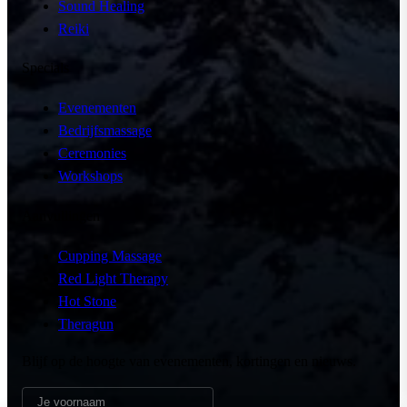
Sound Healing
Reiki
Specials
Evenementen
Bedrijfsmassage
Ceremonies
Workshops
Aanvullingen
Cupping Massage
Red Light Therapy
Hot Stone
Theragun
Blijf op de hoogte van evenementen, kortingen en nieuws.