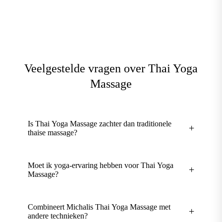
Veelgestelde vragen over Thai Yoga
Massage
Is Thai Yoga Massage zachter dan traditionele
+
thaise massage?
Niet per se zachter, maar respectvoller. De druk wordt
Moet ik yoga-ervaring hebben voor Thai Yoga
+
geleidelijk opgebouwd en is afgestemd op jouw
Massage?
lichaam. Het kan diep gaan, maar je lichaam wordt
niet geforceerd. Het resultaat is dat je juist dieper
Nee, helemaal niet. Je hoeft geen enkele ervaring met
Combineert Michalis Thai Yoga Massage met
ontspant dan bij een stevige maar agressieve
+
yoga te hebben. Thai Yoga Massage is passief: ik doe
andere technieken?
behandeling.