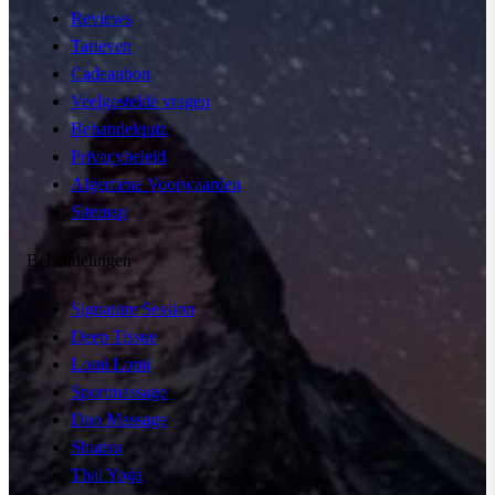
Reviews
Tarieven
Cadeaubon
Veelgestelde vragen
Behandelquiz
Privacybeleid
Algemene Voorwaarden
Sitemap
Behandelingen
Signature Session
Deep Tissue
Lomi Lomi
Sportmassage
Duo Massage
Shiatsu
Thai Yoga