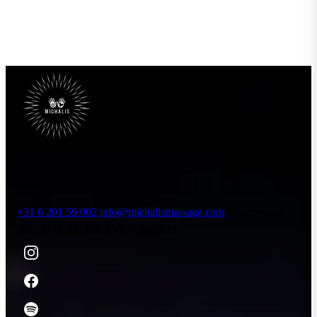
betekenen die ronde plekken op je huid?
Michalis Massage Soundhealing
Contact
+31 6 201 59 002
info@michalismassage.com
Kazernelaan
59E, 6711 RK Ede
KvK 73842923