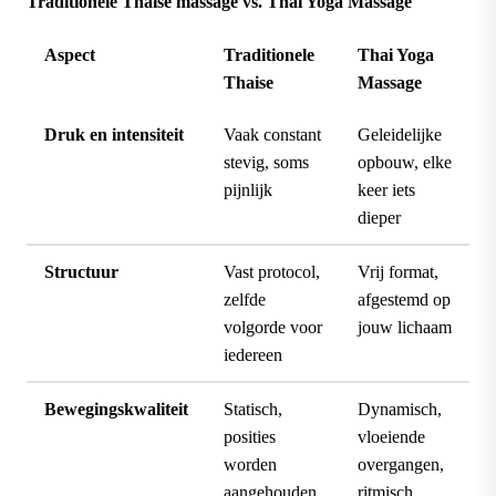
Traditionele Thaise massage vs. Thai Yoga Massage
Aspect
Traditionele
Thai Yoga
Thaise
Massage
Druk en intensiteit
Vaak constant
Geleidelijke
stevig, soms
opbouw, elke
pijnlijk
keer iets
dieper
Structuur
Vast protocol,
Vrij format,
zelfde
afgestemd op
volgorde voor
jouw lichaam
iedereen
Bewegingskwaliteit
Statisch,
Dynamisch,
posities
vloeiende
worden
overgangen,
aangehouden
ritmisch