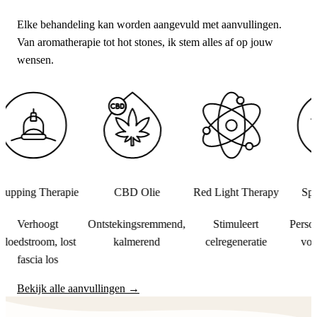
Elke behandeling kan worden aangevuld met aanvullingen.
Van aromatherapie tot hot stones, ik stem alles af op jouw
wensen.
apie
CBD Olie
Red Light Therapy
Speciale Blend
Ontstekingsremmend,
Stimuleert
Persoonlijke oliemi
lost
kalmerend
celregeneratie
voor jouw huid
Bekijk alle aanvullingen →