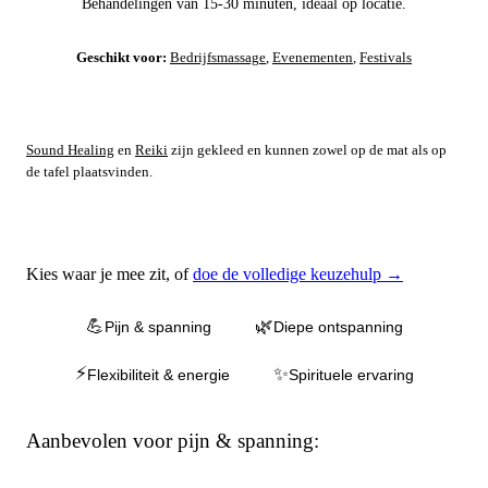
Behandelingen van 15-30 minuten, ideaal op locatie.
Geschikt voor:
Bedrijfsmassage
,
Evenementen
,
Festivals
Sound Healing
en
Reiki
zijn gekleed en kunnen zowel op de mat als op
de tafel plaatsvinden.
Waar ben je naar op zoek?
Kies waar je mee zit, of
doe de volledige keuzehulp →
💪
🌿
Pijn & spanning
Diepe ontspanning
⚡
✨
Flexibiliteit & energie
Spirituele ervaring
Aanbevolen voor pijn & spanning: