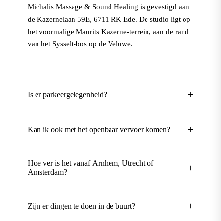
Michalis Massage & Sound Healing is gevestigd aan
de Kazernelaan 59E, 6711 RK Ede. De studio ligt op
het voormalige Maurits Kazerne-terrein, aan de rand
van het Sysselt-bos op de Veluwe.
+
Is er parkeergelegenheid?
Ja, er is gratis parkeren direct voor de deur. En er
+
Kan ik ook met het openbaar vervoer komen?
zijn diverse EV laadpalen. En altijd plek.
Ja, station Ede-Wageningen is een intercitystation en
Hoe ver is het vanaf Arnhem, Utrecht of
+
slechts 10 minuten lopen van mijn massage studio.
Amsterdam?
Vanaf Ede-Wageningen heb je direct treinverkeer
Arnhem is 20 minuten rijden, Utrecht 45 minuten en
+
Zijn er dingen te doen in de buurt?
naar:
Amsterdam ongeveer 60 minuten. Veel cliënten