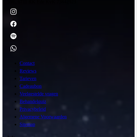
59E, 6711 RK Ede
KvK 73842923
Contact
Reviews
Tarieven
Cadeaubon
Veelgestelde vragen
Behandelquiz
Privacybeleid
Algemene Voorwaarden
Sitemap