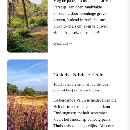
Volg de paden 10 minuten naar Het
Paradijs: een open zandvlakte
omzoomd door torenhoge grove
dennen, badend in zonlicht, met
picknicktafels om even te blijven
zitten. Alle seizoenen mooi!
sysselt.nl ->
Ginkelse & Edese Heide
10 minuten fietsen, half uurtje lopen
(via het bos) vanaf mn studio
De beroemde Veluwse heidevelden die
zich uitstrekken tot aan de horizon.
Eind augustus tot half september
kleurt het landschap volledig paars.
Thuisbasis van de jaarlijkse Airborne-