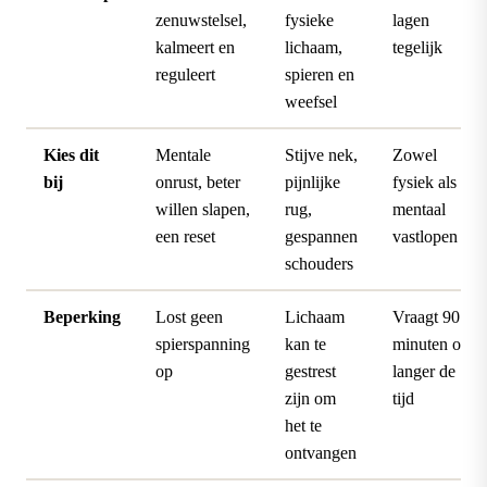
zenuwstelsel,
fysieke
lagen
kalmeert en
lichaam,
tegelijk
reguleert
spieren en
weefsel
Kies dit
Mentale
Stijve nek,
Zowel
bij
onrust, beter
pijnlijke
fysiek als
willen slapen,
rug,
mentaal
een reset
gespannen
vastlopen
schouders
Beperking
Lost geen
Lichaam
Vraagt 90
spierspanning
kan te
minuten of
op
gestrest
langer de
zijn om
tijd
het te
ontvangen