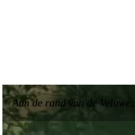
of laat je nu
Reactie bi
Vrijblijvend 
Verzoek terugbellen
Aan de rand van de Veluwe,