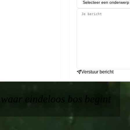
mmer achter
nnen 24 uur
adviesgesprek
Verstuur bericht
 waar eindeloos bos begint