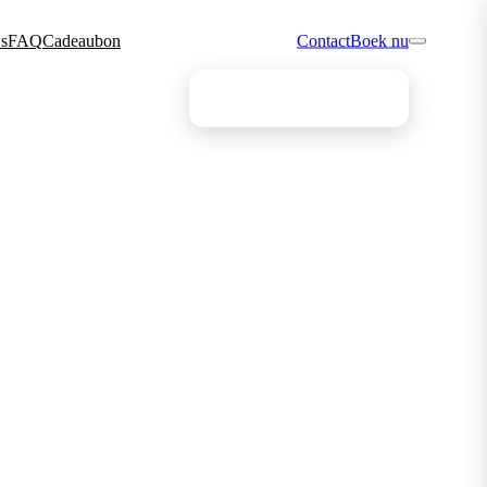
s
FAQ
Cadeaubon
Contact
Boek nu
Vind jouw ideale behandeling
De quiz wijst je in 4 vragen de weg