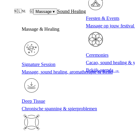
Sound Healing
🇳🇱
🇬🇧
NL
Massage
EN
▾
Feesten & Events
Massage op jouw festival 
Massage & Healing
Ceremonies
Cacao, sound healing & 
Signature Session
Bekijk agenda →
Massage, sound healing, aromatherapie & Reiki
Deep Tissue
Chronische spanning & spierproblemen