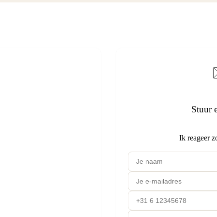
Stuur 
Ik reageer z
rugbelverzoek
et makkelijkst is.