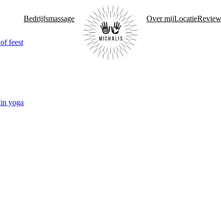
Bedrijfsmassage
Over mij
Locatie
Review
of feest
yin yoga