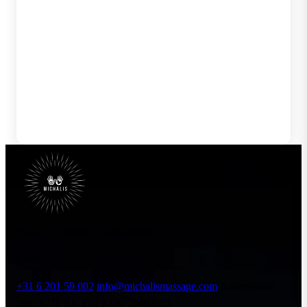
Michalis Massage Soundhealing
Contact
+31 6 201 59 002
info@michalismassage.com
Kazernelaan
59E, 6711 RK Ede
KvK 73842923