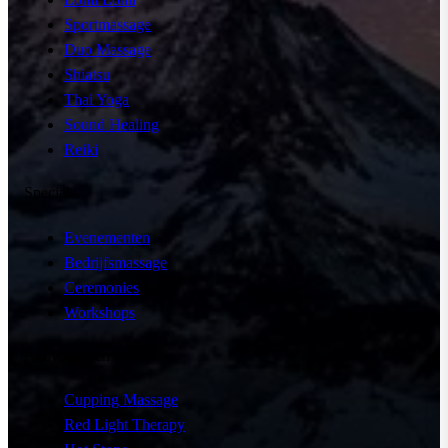
Sportmassage
Duo Massage
Shiatsu
Thai Yoga
Sound Healing
Reiki
Specials
Evenementen
Bedrijfsmassage
Ceremonies
Workshops
Aanvullingen
Cupping Massage
Red Light Therapy