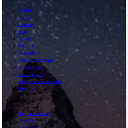
Contact
Locatie
Over mij
Blog
Reviews
Tarieven
Cadeaubon
Veelgestelde vragen
Behandelquiz
Privacybeleid
Algemene Voorwaarden
Sitemap
Behandelingen
Signature Session
Deep Tissue
Lomi Lomi